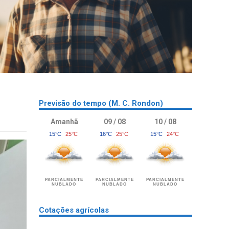
Previsão do tempo (M. C. Rondon)
Amanhã
09 / 08
10 / 08
15°C
25°C
16°C
25°C
15°C
24°C
PARCIALMENTE
PARCIALMENTE
PARCIALMENTE
NUBLADO
NUBLADO
NUBLADO
Cotações agrícolas