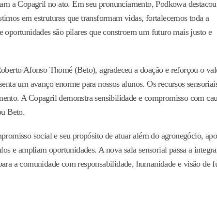
taram a Copagril no ato. Em seu pronunciamento, Podkowa destacou
timos em estruturas que transformam vidas, fortalecemos toda a
e oportunidades são pilares que constroem um futuro mais justo e
berto Afonso Thomé (Beto), agradeceu a doação e reforçou o val
esenta um avanço enorme para nossos alunos. Os recursos sensoriai
imento. A Copagril demonstra sensibilidade e compromisso com ca
ou Beto.
mpromisso social e seu propósito de atuar além do agronegócio, ap
ulos e ampliam oportunidades. A nova sala sensorial passa a integr
 para a comunidade com responsabilidade, humanidade e visão de f