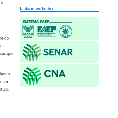
 o
Links importantes
or do
s
usas que
oiando
ar um
uturo.