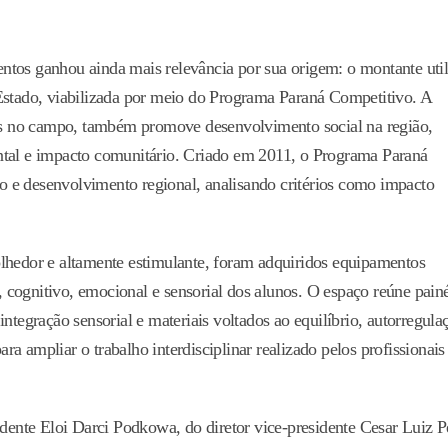
ntos ganhou ainda mais relevância por sua origem: o montante util
 Estado, viabilizada por meio do Programa Paraná Competitivo. A
veis no campo, também promove desenvolvimento social na região,
ntal e impacto comunitário. Criado em 2011, o Programa Paraná
 e desenvolvimento regional, analisando critérios como impacto
olhedor e altamente estimulante, foram adquiridos equipamentos
cognitivo, emocional e sensorial dos alunos. O espaço reúne painé
e integração sensorial e materiais voltados ao equilíbrio, autorregula
a ampliar o trabalho interdisciplinar realizado pelos profissionais
idente Eloi Darci Podkowa, do diretor vice-presidente Cesar Luiz Pe