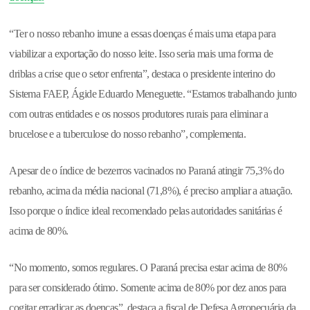
“Ter o nosso rebanho imune a essas doenças é mais uma etapa para
viabilizar a exportação do nosso leite. Isso seria mais uma forma de
driblas a crise que o setor enfrenta”, destaca o presidente interino do
Sistema FAEP, Ágide Eduardo Meneguette. “Estamos trabalhando junto
com outras entidades e os nossos produtores rurais para eliminar a
brucelose e a tuberculose do nosso rebanho”, complementa.
Apesar de o índice de bezerros vacinados no Paraná atingir 75,3% do
rebanho, acima da média nacional (71,8%), é preciso ampliar a atuação.
Isso porque o índice ideal recomendado pelas autoridades sanitárias é
acima de 80%.
“No momento, somos regulares. O Paraná precisa estar acima de 80%
para ser considerado ótimo. Somente acima de 80% por dez anos para
cogitar erradicar as doenças”, destaca a fiscal de Defesa Agropecuária da