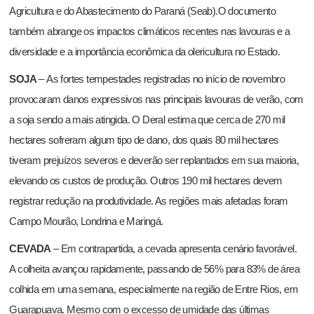
Agricultura e do Abastecimento do Paraná (Seab).O documento
também abrange os impactos climáticos recentes nas lavouras e a
diversidade e a importância econômica da olericultura no Estado.
SOJA
– As fortes tempestades registradas no início de novembro
provocaram danos expressivos nas principais lavouras de verão, com
a soja sendo a mais atingida. O Deral estima que cerca de 270 mil
hectares sofreram algum tipo de dano, dos quais 80 mil hectares
tiveram prejuízos severos e deverão ser replantados em sua maioria,
elevando os custos de produção. Outros 190 mil hectares devem
registrar redução na produtividade. As regiões mais afetadas foram
Campo Mourão, Londrina e Maringá.
CEVADA
– Em contrapartida, a cevada apresenta cenário favorável.
A colheita avançou rapidamente, passando de 56% para 83% de área
colhida em uma semana, especialmente na região de Entre Rios, em
Guarapuava. Mesmo com o excesso de umidade das últimas