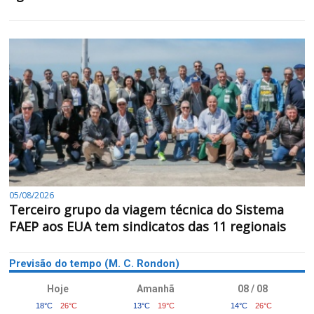
05/08/2026
Terceiro grupo da viagem técnica do Sistema
FAEP aos EUA tem sindicatos das 11 regionais
Previsão do tempo (M. C. Rondon)
Hoje
Amanhã
08 / 08
18°C
26°C
13°C
19°C
14°C
26°C