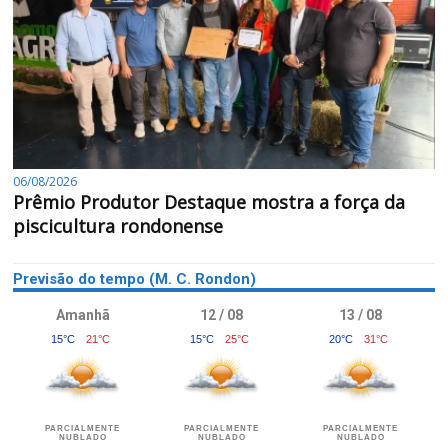
06/08/2026
Prêmio Produtor Destaque mostra a força da
piscicultura rondonense
Previsão do tempo (M. C. Rondon)
Amanhã
12 / 08
13 / 08
15°C
21°C
15°C
25°C
20°C
31°C
PARCIALMENTE
PARCIALMENTE
PARCIALMENTE
NUBLADO
NUBLADO
NUBLADO