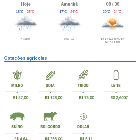
Hoje
Amanhã
08 / 08
18°C
25°C
17°C
24°C
20°C
24°C
CHUVA
CHUVA
PARCIALMENTE
NUBLADO
Cotações agrícolas
R$ 57,00
R$ 123,00
R$ 75,00
R$ 2,6007
R$ 4,64
R$ 355,00
R$ 5,11