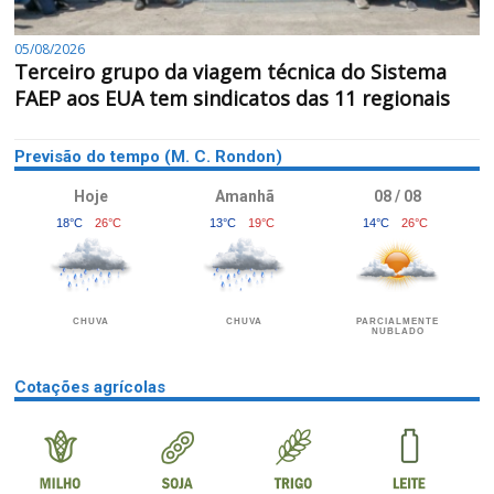
05/08/2026
Terceiro grupo da viagem técnica do Sistema
FAEP aos EUA tem sindicatos das 11 regionais
Previsão do tempo (M. C. Rondon)
Hoje
Amanhã
08 / 08
18°C
26°C
13°C
19°C
14°C
26°C
CHUVA
CHUVA
PARCIALMENTE
NUBLADO
Cotações agrícolas