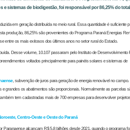
 e sistemas de biodigestão, foi responsável por 86,25% do total
zida em geração distribuída no meio rural. Essa quantidade é suficiente p
esta produção, 86,25% são provenientes do Programa Paraná Energias Re
se entre os mais exitosos dos últimos anos no setor rural do Estado.
ribuída. Desse volume, 10.107 passaram pelo Instituto de Desenvolvimento 
preendimentos voltados principalmente para painéis solares e sistemas de
anaense
, subvenção de juros para geração de energia renovável no campo.
ios e grandes os abatimentos são proporcionais. Normalmente as parcelas s
também tem cadastradas mais de 700 empresas para desenvolver projeto
, Noroeste, Centro-Oeste e Oeste do Paraná
tor Paranaense alcançam R$ 5,8 bilhões desde 2021, quando o programa fo