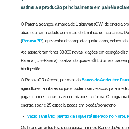
estimula a produção principalmente em painéis solares
O Paraná alcançou a marca de 1 gigawatt (GW) de energia produ
abastecer uma cidade com mais de 1 milhão de habitantes. D
(
RenovaPR
), que acaba de completar quatro anos, colocando-
Até agora foram feitas 38.830 novas ligações em geração dist
Paraná (IDR-Paraná), totalizando quase R$ 1,6 bilhão. São em
biodigestão.
O RenovaPR oferece, por meio do
Banco do Agricultor Par
agricultores familiares os juros podem ser zerados; para méd
pagas com os recursos economizados na fatura. O programa 
energia solar e 25 especializadas em biogás/biometano.
Vazio sanitário: plantio da soja está liberado no Norte
Os financiamentos totais que passaram pelo Banco do Agricul