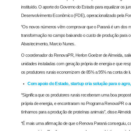
instituído. O aporte do Governo do Estado para equalizar os j
Desenvolvimento Econômico (FDE), operacionalizado pela Fo
“Os novos números vêm comprovar que o Paraná é um dos mai
transformação no campo baixando o custo de produção para o pr
Abastecimento, Marcio Nunes.
O coordenador do RenovaPR, Herlon Goelzer de Almeida, salie
unidades instaladas com geração própria de energia e que res
os produtores rurais economizem de 85% a 95% na conta de lu
Com apoio do Estado, startup cria solução para o agro,
“Significa que os produtores rurais receberam uma boa propos
própria de energia, e encontraram no Programa RenovaPR o an
tínhamos para a produção de proteínas animais”, disse Almeida
“É mais uma afirmação de que o Renova Paraná conseguiu, com