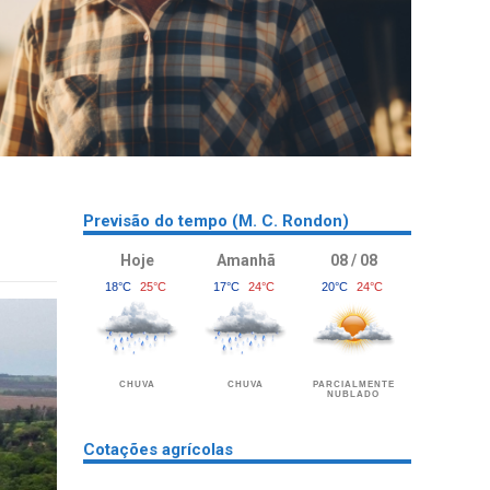
Previsão do tempo (M. C. Rondon)
Hoje
Amanhã
08 / 08
18°C
25°C
17°C
24°C
20°C
24°C
CHUVA
CHUVA
PARCIALMENTE
NUBLADO
Cotações agrícolas