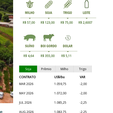
R$ 57,00
R$ 123,00
R$ 75,00
R$ 2,6007
R$ 4,64
R$ 355,00
R$ 5,11
Soja
Prêmio
Milho
Trigo
CONTRATO
US$/bu
VAR
MAR 2026
1.059,75
-2,00
MAY 2026
1.072,00
-2,00
JUL 2026
1.085,25
-2,25
ue
AUG 2026
1.083,75
-2,25