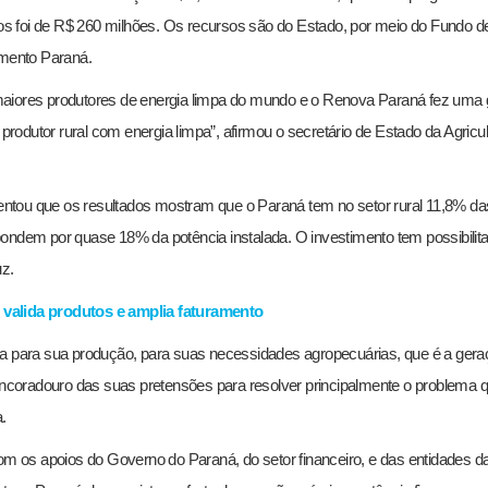
uros foi de R$ 260 milhões. Os recursos são do Estado, por meio do Fundo d
mento Paraná.
ores produtores de energia limpa do mundo e o Renova Paraná fez uma 
odutor rural com energia limpa”, afirmou o secretário de Estado da Agricul
ntou que os resultados mostram que o Paraná tem no setor rural 11,8% da
pondem por quase 18% da potência instalada. O investimento tem possibilit
z.
 valida produtos e amplia faturamento
ta para sua produção, para suas necessidades agropecuárias, que é a ger
coradouro das suas pretensões para resolver principalmente o problema 
.
 os apoios do Governo do Paraná, do setor financeiro, e das entidades d