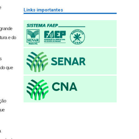
e
Links importantes
grande
tura e do
s
ado que
ação
que
a