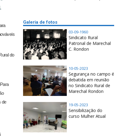
.
Galeria de fotos
ara
03-09-1960
nováveis
Sindicato Rural
Patronal de Marechal
C. Rondon
Rural do
10-05-2023
Segurança no campo é
debatida em reunião
 Para
no Sindicato Rural de
Marechal Rondon
ão
s de
19-05-2023
Sensibilização do
curso Mulher Atual
i