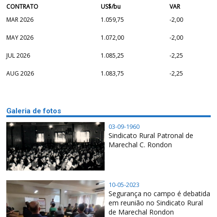
CONTRATO
US$/bu
VAR
MAR 2026
1.059,75
-2,00
MAY 2026
1.072,00
-2,00
JUL 2026
1.085,25
-2,25
AUG 2026
1.083,75
-2,25
Galeria de fotos
03-09-1960
Sindicato Rural Patronal de
Marechal C. Rondon
10-05-2023
Segurança no campo é debatida
em reunião no Sindicato Rural
de Marechal Rondon