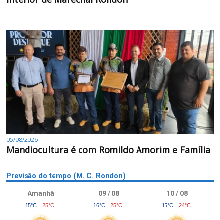
05/08/2026
Mandiocultura é com Romildo Amorim e Família
Previsão do tempo (M. C. Rondon)
Amanhã
09 / 08
10 / 08
15°C
25°C
16°C
25°C
15°C
24°C