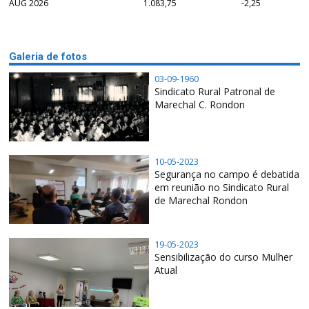
AUG 2026
1.083,75
-2,25
Galeria de fotos
03-09-1960
Sindicato Rural Patronal de
Marechal C. Rondon
10-05-2023
Segurança no campo é debatida
em reunião no Sindicato Rural
de Marechal Rondon
19-05-2023
Sensibilização do curso Mulher
Atual