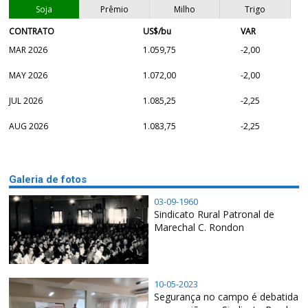
Soja
Prêmio
Milho
Trigo
CONTRATO
US$/bu
VAR
MAR 2026
1.059,75
-2,00
MAY 2026
1.072,00
-2,00
JUL 2026
1.085,25
-2,25
AUG 2026
1.083,75
-2,25
Galeria de fotos
03-09-1960
Sindicato Rural Patronal de
Marechal C. Rondon
10-05-2023
Segurança no campo é debatida