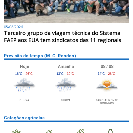
05/08/2026
Terceiro grupo da viagem técnica do Sistema
FAEP aos EUA tem sindicatos das 11 regionais
Previsão do tempo (M. C. Rondon)
Hoje
Amanhã
08 / 08
18°C
26°C
13°C
19°C
14°C
26°C
CHUVA
CHUVA
PARCIALMENTE
NUBLADO
Cotações agrícolas