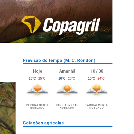
Previsão do tempo (M. C. Rondon)
Hoje
Amanhã
10 / 08
15°C
25°C
16°C
25°C
15°C
24°C
PARCIALMENTE
PARCIALMENTE
PARCIALMENTE
NUBLADO
NUBLADO
NUBLADO
Cotações agrícolas