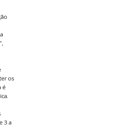
ção
da
”,
e
ter os
a é
ica.
s
e 3 a