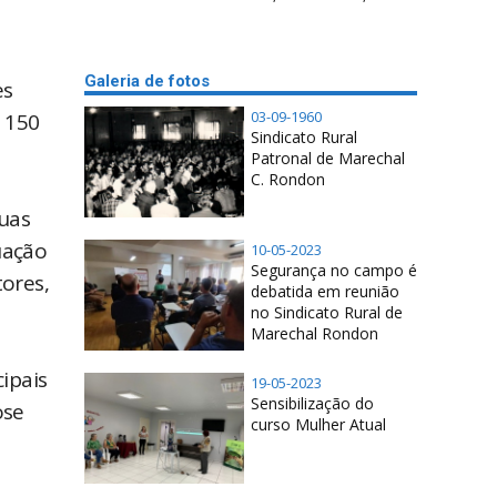
Galeria de fotos
es
03-09-1960
 150
Sindicato Rural
Patronal de Marechal
C. Rondon
suas
uação
10-05-2023
Segurança no campo é
tores,
debatida em reunião
no Sindicato Rural de
Marechal Rondon
ipais
19-05-2023
Sensibilização do
ose
curso Mulher Atual