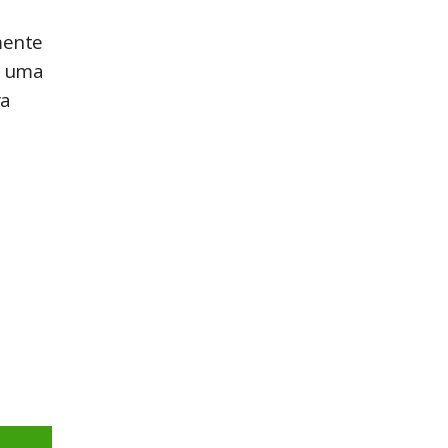
mente
a uma
ra