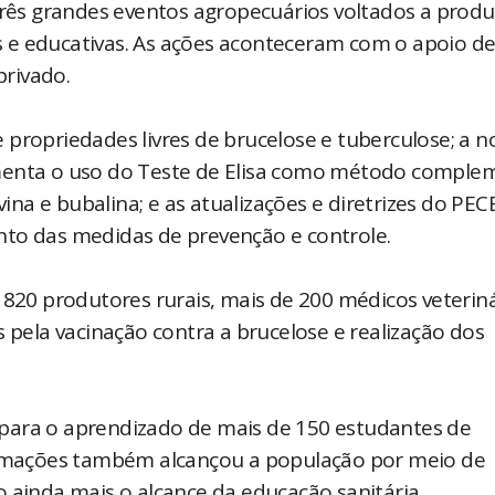
 três grandes eventos agropecuários voltados a prod
cas e educativas. As ações aconteceram com o apoio d
privado.
propriedades livres de brucelose e tuberculose; a n
amenta o uso do Teste de Elisa como método comple
a e bubalina; e as atualizações e diretrizes do PEC
nto das medidas de prevenção e controle.
0 produtores rurais, mais de 200 médicos veteriná
ela vacinação contra a brucelose e realização dos
para o aprendizado de mais de 150 estudantes de
formações também alcançou a população por meio de
 ainda mais o alcance da educação sanitária.