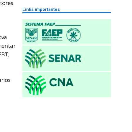
utores
Links importantes
e
ova
mentar
EBT,
rios