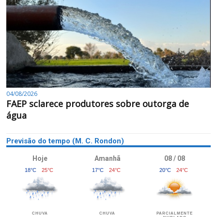
04/08/2026
FAEP sclarece produtores sobre outorga de
água
Previsão do tempo (M. C. Rondon)
Hoje
Amanhã
08 / 08
18°C
25°C
17°C
24°C
20°C
24°C
CHUVA
CHUVA
PARCIALMENTE