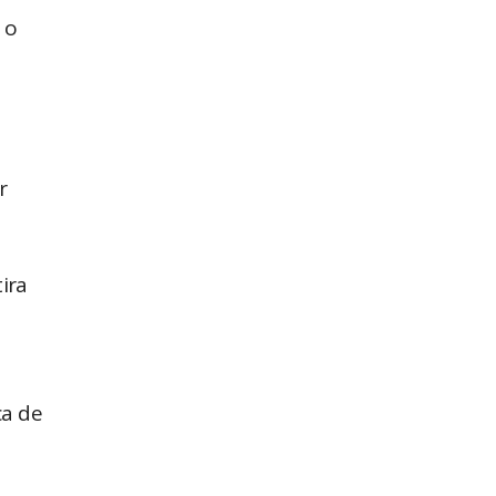
 o
r
ira
ca de