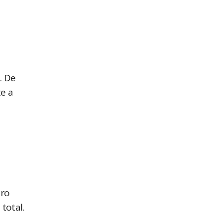
. De
te a
uro
total.