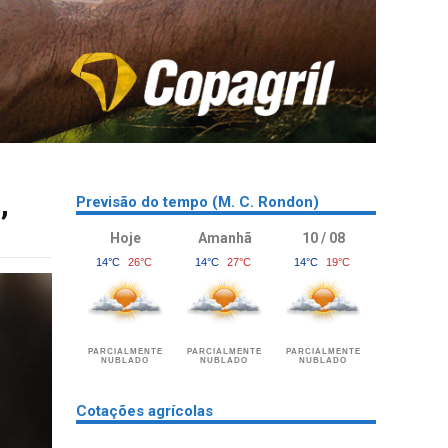
,
Previsão do tempo (M. C. Rondon)
Hoje
Amanhã
10 / 08
14°C
26°C
14°C
27°C
14°C
19°C
PARCIALMENTE
PARCIALMENTE
PARCIALMENTE
NUBLADO
NUBLADO
NUBLADO
Cotações agrícolas