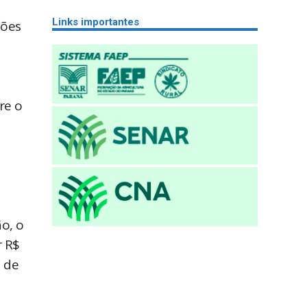
Links importantes
hões
re o
o, o
r R$
s de