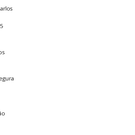
arlos
,5
os
segura
ão