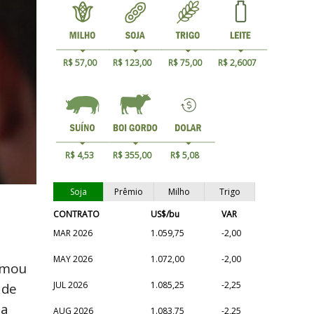
R$ 57,00
R$ 123,00
R$ 75,00
R$ 2,6007
R$ 4,53
R$ 355,00
R$ 5,08
Soja
Prêmio
Milho
Trigo
CONTRATO
US$/bu
VAR
MAR 2026
1.059,75
-2,00
MAY 2026
1.072,00
-2,00
irmou
JUL 2026
1.085,25
-2,25
 de
 a
AUG 2026
1.083,75
-2,25