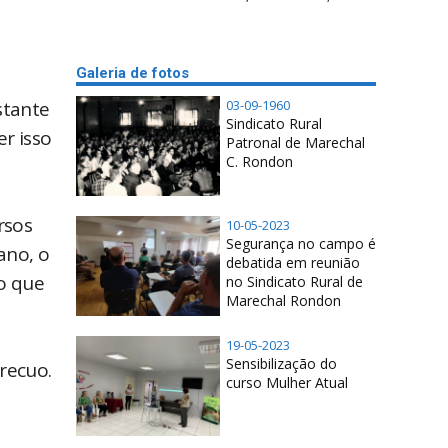
Galeria de fotos
stante
03-09-1960
Sindicato Rural
r isso
Patronal de Marechal
C. Rondon
rsos
10-05-2023
Segurança no campo é
ano, o
debatida em reunião
o que
no Sindicato Rural de
Marechal Rondon
19-05-2023
Sensibilização do
recuo.
curso Mulher Atual