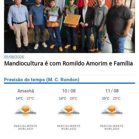
05/08/2026
Mandiocultura é com Romildo Amorim e Família
Previsão do tempo (M. C. Rondon)
Amanhã
10 / 08
11 / 08
14°C
27°C
14°C
19°C
15°C
23°C
PARCIALMENTE
PARCIALMENTE
PARCIALMENTE
NUBLADO
NUBLADO
NUBLADO