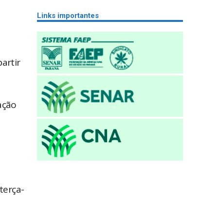
Links importantes
artir
ação
terça-