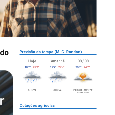
 do
Previsão do tempo (M. C. Rondon)
Hoje
Amanhã
08 / 08
18°C
25°C
17°C
24°C
20°C
24°C
CHUVA
CHUVA
PARCIALMENTE
NUBLADO
Cotações agrícolas