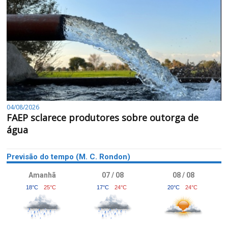
04/08/2026
FAEP sclarece produtores sobre outorga de
água
Previsão do tempo (M. C. Rondon)
Amanhã
07 / 08
08 / 08
18°C
25°C
17°C
24°C
20°C
24°C