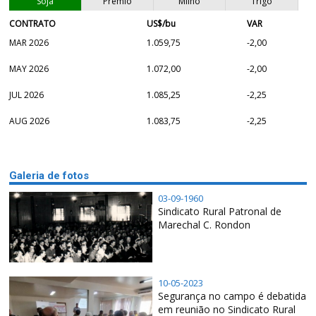
Soja
Prêmio
Milho
Trigo
CONTRATO
US$/bu
VAR
MAR 2026
1.059,75
-2,00
MAY 2026
1.072,00
-2,00
JUL 2026
1.085,25
-2,25
AUG 2026
1.083,75
-2,25
Galeria de fotos
03-09-1960
Sindicato Rural Patronal de
Marechal C. Rondon
10-05-2023
Segurança no campo é debatida
em reunião no Sindicato Rural