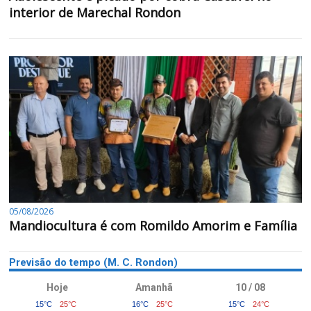
interior de Marechal Rondon
05/08/2026
Mandiocultura é com Romildo Amorim e Família
Previsão do tempo (M. C. Rondon)
Hoje
Amanhã
10 / 08
15°C
25°C
16°C
25°C
15°C
24°C