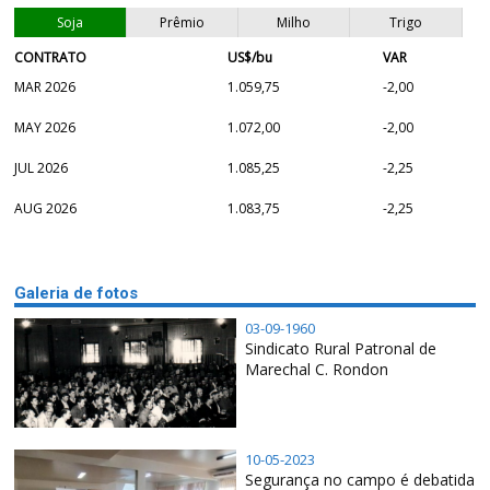
Soja
Prêmio
Milho
Trigo
CONTRATO
US$/bu
VAR
MAR 2026
1.059,75
-2,00
MAY 2026
1.072,00
-2,00
JUL 2026
1.085,25
-2,25
AUG 2026
1.083,75
-2,25
Galeria de fotos
03-09-1960
Sindicato Rural Patronal de
Marechal C. Rondon
10-05-2023
Segurança no campo é debatida