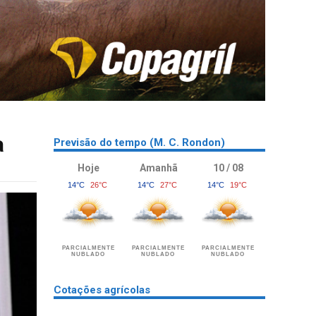
a
Previsão do tempo (M. C. Rondon)
Hoje
Amanhã
10 / 08
14°C
26°C
14°C
27°C
14°C
19°C
PARCIALMENTE
PARCIALMENTE
PARCIALMENTE
NUBLADO
NUBLADO
NUBLADO
Cotações agrícolas