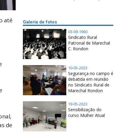
o até
Galeria de fotos
03-09-1960
Sindicato Rural
Patronal de Marechal
C. Rondon
e
10-05-2023
Segurança no campo é
debatida em reunião
no Sindicato Rural de
e
Marechal Rondon
19-05-2023
Sensibilização do
onal,
curso Mulher Atual
as de