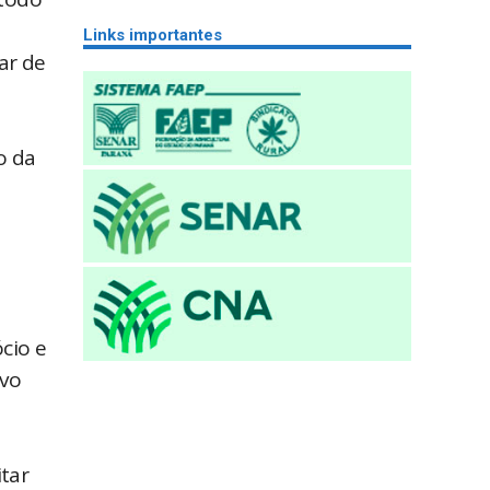
Links importantes
ar de
o da
cio e
ivo
itar