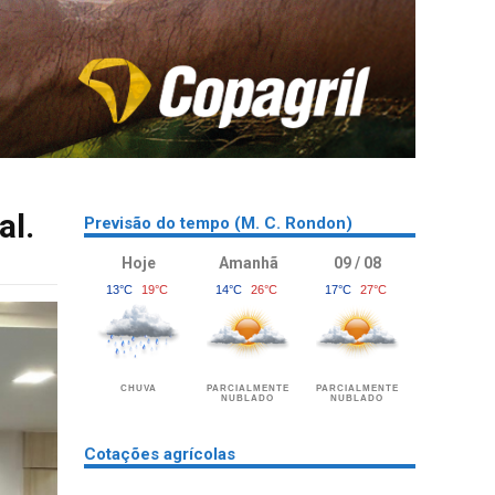
al.
Previsão do tempo (M. C. Rondon)
Hoje
Amanhã
09 / 08
13°C
19°C
14°C
26°C
17°C
27°C
CHUVA
PARCIALMENTE
PARCIALMENTE
NUBLADO
NUBLADO
Cotações agrícolas