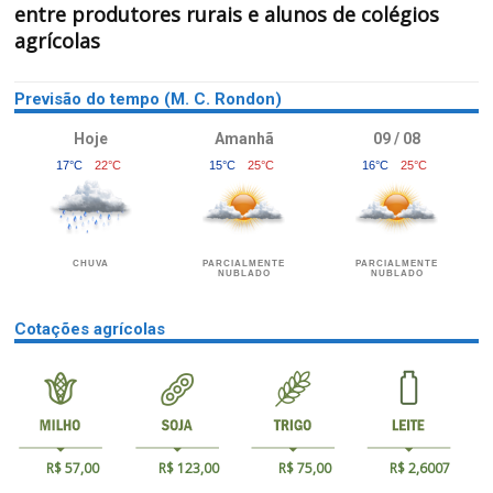
entre produtores rurais e alunos de colégios
agrícolas
Previsão do tempo (M. C. Rondon)
Hoje
Amanhã
09 / 08
17°C
22°C
15°C
25°C
16°C
25°C
CHUVA
PARCIALMENTE
PARCIALMENTE
NUBLADO
NUBLADO
Cotações agrícolas
R$ 57,00
R$ 123,00
R$ 75,00
R$ 2,6007