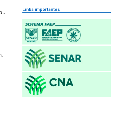
Links importantes
tou
n,