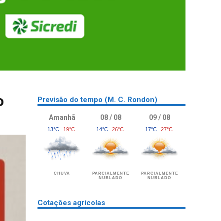
o
Previsão do tempo (M. C. Rondon)
Amanhã
08 / 08
09 / 08
13°C
19°C
14°C
26°C
17°C
27°C
CHUVA
PARCIALMENTE
PARCIALMENTE
NUBLADO
NUBLADO
Cotações agrícolas