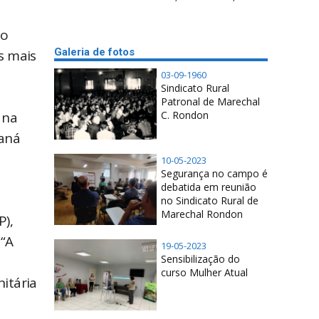
io
Galeria de fotos
s mais
03-09-1960
Sindicato Rural
Patronal de Marechal
C. Rondon
 na
raná
10-05-2023
Segurança no campo é
debatida em reunião
no Sindicato Rural de
Marechal Rondon
P),
 “A
19-05-2023
Sensibilização do
curso Mulher Atual
itária