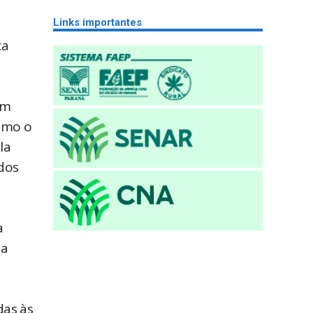
Links importantes
ca
um
Como o
la
dos
a
 a
das às