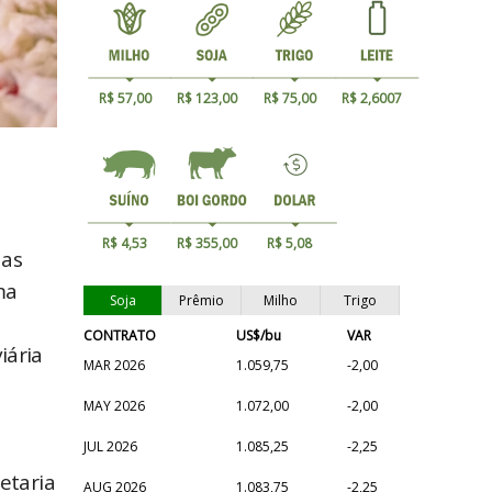
R$ 57,00
R$ 123,00
R$ 75,00
R$ 2,6007
R$ 4,53
R$ 355,00
R$ 5,08
das
ma
Soja
Prêmio
Milho
Trigo
CONTRATO
US$/bu
VAR
iária
MAR 2026
1.059,75
-2,00
MAY 2026
1.072,00
-2,00
JUL 2026
1.085,25
-2,25
etaria
AUG 2026
1.083,75
-2,25