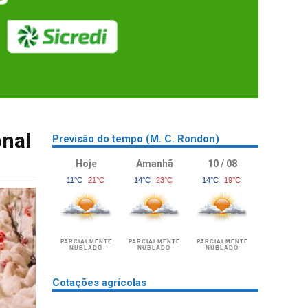
onal
Previsão do tempo (M. C. Rondon)
Hoje
Amanhã
10 / 08
11°C
21°C
14°C
23°C
14°C
19°C
PARCIALMENTE
PARCIALMENTE
PARCIALMENTE
NUBLADO
NUBLADO
NUBLADO
Cotações agrícolas