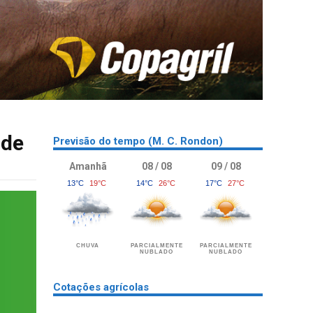
 de
Previsão do tempo (M. C. Rondon)
Amanhã
08 / 08
09 / 08
13°C
19°C
14°C
26°C
17°C
27°C
CHUVA
PARCIALMENTE
PARCIALMENTE
NUBLADO
NUBLADO
Cotações agrícolas