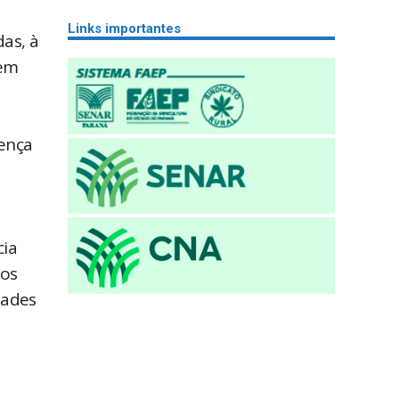
Links importantes
as, à
bem
oença
cia
dos
dades