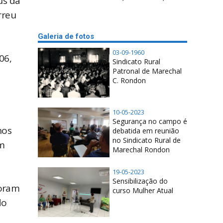
us da
rreu
Galeria de fotos
03-09-1960
06,
Sindicato Rural
Patronal de Marechal
C. Rondon
10-05-2023
Segurança no campo é
nos
debatida em reunião
no Sindicato Rural de
om
Marechal Rondon
19-05-2023
Sensibilização do
foram
curso Mulher Atual
do