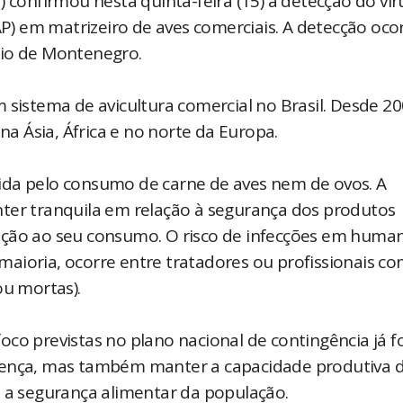
) confirmou nesta quinta-feira (15) a detecção do vír
AAP) em matrizeiro de aves comerciais. A detecção oco
pio de Montenegro.
 sistema de avicultura comercial no Brasil. Desde 20
na Ásia, África e no norte da Europa.
ida pelo consumo de carne de aves nem de ovos. A
nter tranquila em relação à segurança dos produtos
ição ao seu consumo. O risco de infecções em huma
a maioria, ocorre entre tratadores ou profissionais c
ou mortas).
oco previstas no plano nacional de contingência já 
doença, mas também manter a capacidade produtiva 
, a segurança alimentar da população.