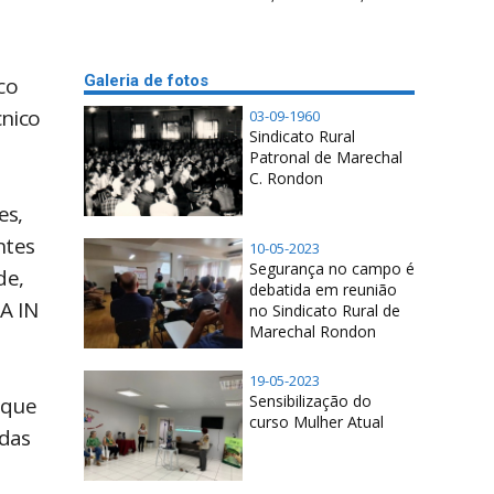
Galeria de fotos
co
cnico
03-09-1960
Sindicato Rural
Patronal de Marechal
C. Rondon
es,
ntes
10-05-2023
Segurança no campo é
de,
debatida em reunião
A IN
no Sindicato Rural de
Marechal Rondon
19-05-2023
Sensibilização do
 que
curso Mulher Atual
idas