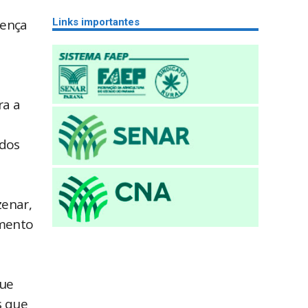
Links importantes
cença
ra a
idos
zenar,
imento
ue
s que