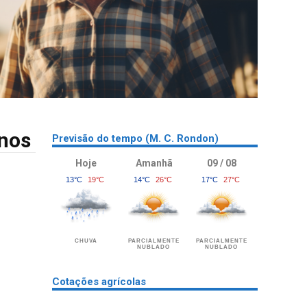
ínos
Previsão do tempo (M. C. Rondon)
Hoje
Amanhã
09 / 08
13°C
19°C
14°C
26°C
17°C
27°C
CHUVA
PARCIALMENTE
PARCIALMENTE
NUBLADO
NUBLADO
Cotações agrícolas