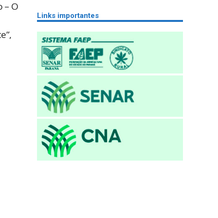
o – O
Links importantes
e”,