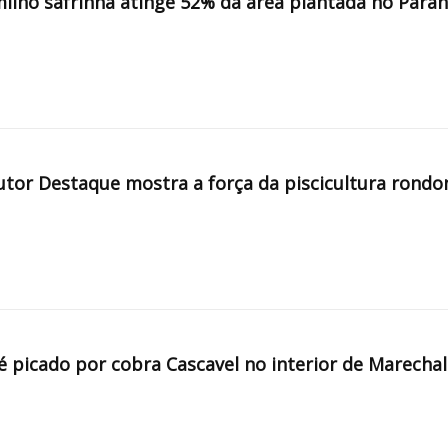
milho safrinha atinge 52% da área plantada no Para
tor Destaque mostra a força da piscicultura rondo
é picado por cobra Cascavel no interior de Marechal