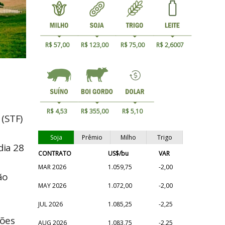
R$ 57,00
R$ 123,00
R$ 75,00
R$ 2,6007
R$ 4,53
R$ 355,00
R$ 5,10
(STF)
Soja
Prêmio
Milho
Trigo
dia 28
CONTRATO
US$/bu
VAR
MAR 2026
1.059,75
-2,00
ão
MAY 2026
1.072,00
-2,00
JUL 2026
1.085,25
-2,25
ções
AUG 2026
1.083,75
-2,25