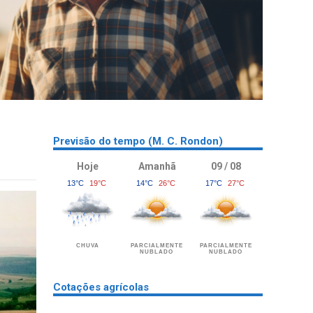
Previsão do tempo (M. C. Rondon)
Hoje
Amanhã
09 / 08
13°C
19°C
14°C
26°C
17°C
27°C
CHUVA
PARCIALMENTE
PARCIALMENTE
NUBLADO
NUBLADO
Cotações agrícolas