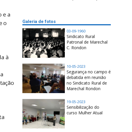
o e a
Galeria de fotos
e o
03-09-1960
Sindicato Rural
Patronal de Marechal
C. Rondon
da à
a
10-05-2023
Segurança no campo é
da
debatida em reunião
stação
no Sindicato Rural de
Marechal Rondon
19-05-2023
Sensibilização do
curso Mulher Atual
ta