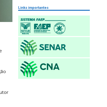
Links importantes
e
ção
utor