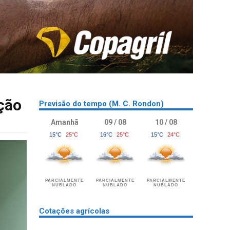
ção
Previsão do tempo (M. C. Rondon)
Amanhã
09 / 08
10 / 08
15°C
25°C
16°C
25°C
15°C
24°C
PARCIALMENTE
PARCIALMENTE
PARCIALMENTE
NUBLADO
NUBLADO
NUBLADO
Cotações agrícolas