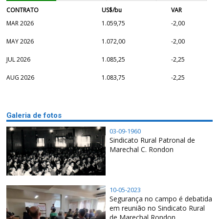
CONTRATO
US$/bu
VAR
MAR 2026
1.059,75
-2,00
MAY 2026
1.072,00
-2,00
JUL 2026
1.085,25
-2,25
AUG 2026
1.083,75
-2,25
Galeria de fotos
03-09-1960
Sindicato Rural Patronal de
Marechal C. Rondon
10-05-2023
Segurança no campo é debatida
em reunião no Sindicato Rural
de Marechal Rondon