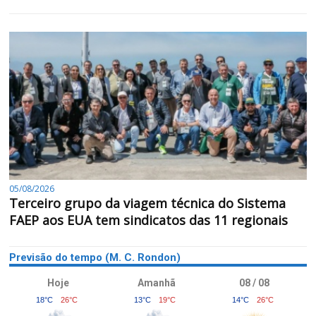
05/08/2026
Terceiro grupo da viagem técnica do Sistema
FAEP aos EUA tem sindicatos das 11 regionais
Previsão do tempo (M. C. Rondon)
Hoje
Amanhã
08 / 08
18°C
26°C
13°C
19°C
14°C
26°C