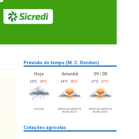
Previsão do tempo (M. C. Rondon)
Hoje
Amanhã
09 / 08
13°C
19°C
14°C
26°C
17°C
27°C
CHUVA
PARCIALMENTE
PARCIALMENTE
NUBLADO
NUBLADO
Cotações agrícolas