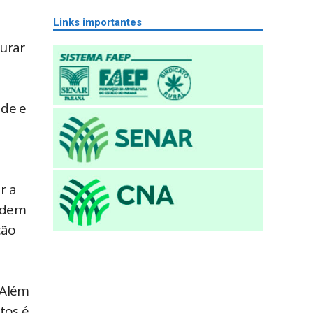
Links importantes
gurar
ade e
r a
podem
ção
 Além
tos é