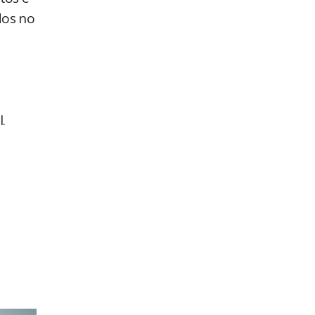
dos no
.