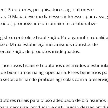
ers: Produtores, pesquisadores, agricultores e
tas. O Mapa deve mediar esses interesses para asse
e todos, promovendo um ambiente colaborativo.
stro, controle e fiscalização: Para garantir a qualid
 que o Mapa estabeleça mecanismos robustos de
rcialização de produtos inadequados. ​
ncentivos fiscais e tributários destinados a estimula
 de bioinsumos na agropecuária. Esses benefícios 
no setor, alinhando práticas agrícolas com a preserva
odutores rurais para o uso adequado de bioinsumos.
para pesquisa, produção e distribuição desses produ