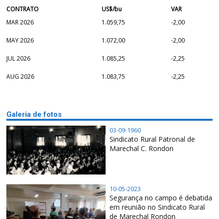
CONTRATO
US$/bu
VAR
MAR 2026
1.059,75
-2,00
MAY 2026
1.072,00
-2,00
JUL 2026
1.085,25
-2,25
AUG 2026
1.083,75
-2,25
Galeria de fotos
03-09-1960
Sindicato Rural Patronal de
Marechal C. Rondon
10-05-2023
Segurança no campo é debatida
em reunião no Sindicato Rural
de Marechal Rondon