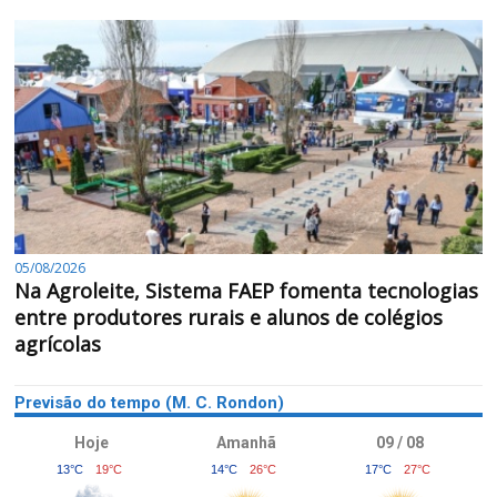
05/08/2026
Na Agroleite, Sistema FAEP fomenta tecnologias
entre produtores rurais e alunos de colégios
agrícolas
Previsão do tempo (M. C. Rondon)
Hoje
Amanhã
09 / 08
13°C
19°C
14°C
26°C
17°C
27°C