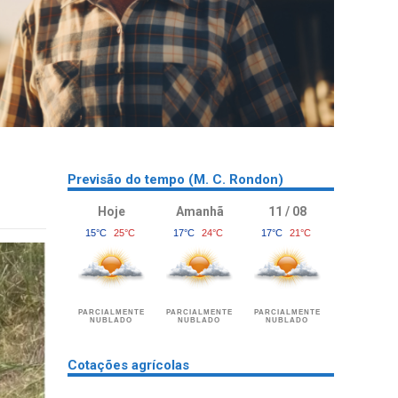
Previsão do tempo (M. C. Rondon)
Hoje
Amanhã
11 / 08
15°C
25°C
17°C
24°C
17°C
21°C
PARCIALMENTE
PARCIALMENTE
PARCIALMENTE
NUBLADO
NUBLADO
NUBLADO
Cotações agrícolas