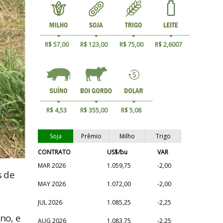
R$ 57,00
R$ 123,00
R$ 75,00
R$ 2,6007
R$ 4,53
R$ 355,00
R$ 5,08
Soja
Prêmio
Milho
Trigo
CONTRATO
US$/bu
VAR
MAR 2026
1.059,75
-2,00
s de
MAY 2026
1.072,00
-2,00
JUL 2026
1.085,25
-2,25
no, e
AUG 2026
1.083,75
-2,25