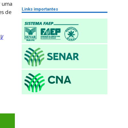
r uma
Links importantes
es de
l/