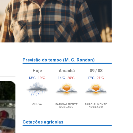
Previsão do tempo (M. C. Rondon)
Hoje
Amanhã
09 / 08
13°C
19°C
14°C
26°C
17°C
27°C
CHUVA
PARCIALMENTE
PARCIALMENTE
NUBLADO
NUBLADO
Cotações agrícolas