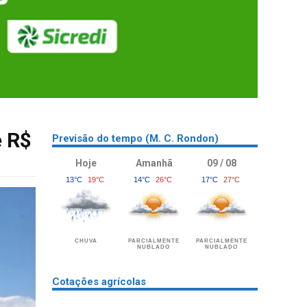
e R$
Previsão do tempo (M. C. Rondon)
Hoje
Amanhã
09 / 08
13°C
19°C
14°C
26°C
17°C
27°C
CHUVA
PARCIALMENTE
PARCIALMENTE
NUBLADO
NUBLADO
Cotações agrícolas