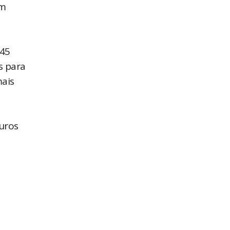
em
 45
s para
mais
juros