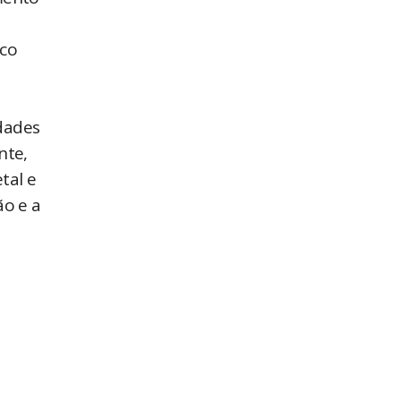
ico
dades
nte,
tal e
ão e a