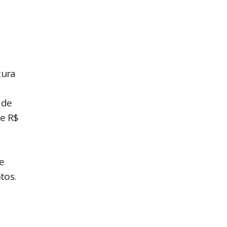
tura
 de
e R$
e
tos.