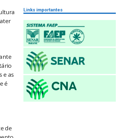
Links importantes
ultura
ater
iante
tário
s e as
e é
te de
mento