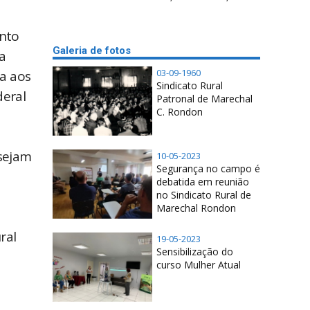
ento
Galeria de fotos
a
03-09-1960
ia aos
Sindicato Rural
deral
Patronal de Marechal
C. Rondon
 sejam
10-05-2023
Segurança no campo é
debatida em reunião
no Sindicato Rural de
Marechal Rondon
ral
19-05-2023
Sensibilização do
curso Mulher Atual