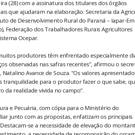
ra (28) com a assinatura dos titulares dos órgãos
ais que ajudaram na elaboração: Secretaria da Agric
tuto de Desenvolvimento Rural do Paraná – Iapar-Em
p), Federação dos Trabalhadores Rurais Agricultores
Sistema Ocepar.
 muitos produtores têm enfrentado especialmente d
eços observadas nas safras recentes”, afirmou o secre
, Natalino Avance de Souza. “Os valores apresentado
s tranquilidade para o produtor fazer o que sabe, qu
o da realidade vivida no campo”.
ura e Pecuária, com cópia para o Ministério do
iar junto com as propostas, enfatizam os principais
“Destacam-se a necessidade de elevação do montan
nvestimento, a necessidade de recomposição do orça