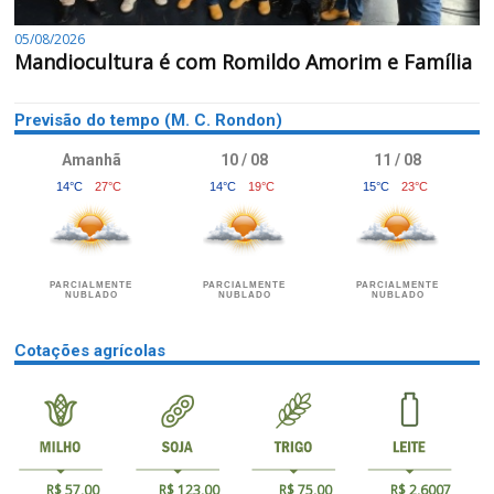
05/08/2026
Mandiocultura é com Romildo Amorim e Família
Previsão do tempo (M. C. Rondon)
Amanhã
10 / 08
11 / 08
14°C
27°C
14°C
19°C
15°C
23°C
PARCIALMENTE
PARCIALMENTE
PARCIALMENTE
NUBLADO
NUBLADO
NUBLADO
Cotações agrícolas
R$ 57,00
R$ 123,00
R$ 75,00
R$ 2,6007