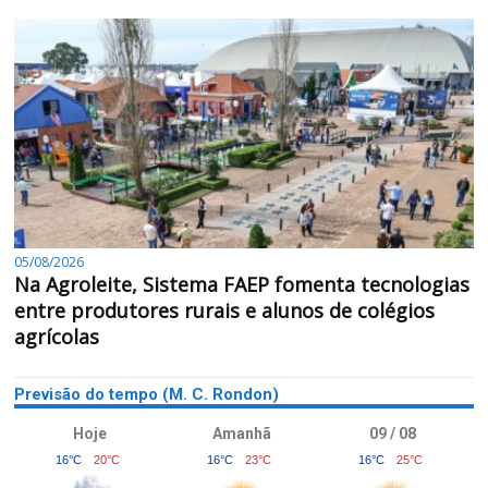
05/08/2026
Na Agroleite, Sistema FAEP fomenta tecnologias
entre produtores rurais e alunos de colégios
agrícolas
Previsão do tempo (M. C. Rondon)
Hoje
Amanhã
09 / 08
16°C
20°C
16°C
23°C
16°C
25°C