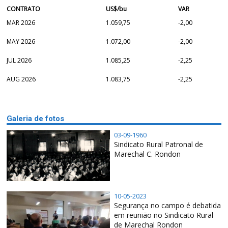
CONTRATO
US$/bu
VAR
MAR 2026
1.059,75
-2,00
MAY 2026
1.072,00
-2,00
JUL 2026
1.085,25
-2,25
AUG 2026
1.083,75
-2,25
Galeria de fotos
03-09-1960
Sindicato Rural Patronal de
Marechal C. Rondon
10-05-2023
Segurança no campo é debatida
em reunião no Sindicato Rural
de Marechal Rondon