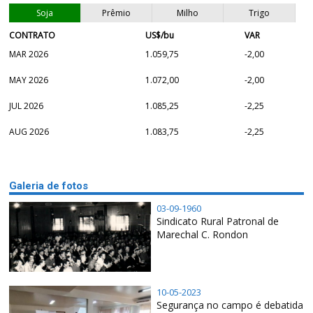
Soja
Prêmio
Milho
Trigo
CONTRATO
US$/bu
VAR
MAR 2026
1.059,75
-2,00
MAY 2026
1.072,00
-2,00
JUL 2026
1.085,25
-2,25
AUG 2026
1.083,75
-2,25
Galeria de fotos
03-09-1960
Sindicato Rural Patronal de
Marechal C. Rondon
10-05-2023
Segurança no campo é debatida