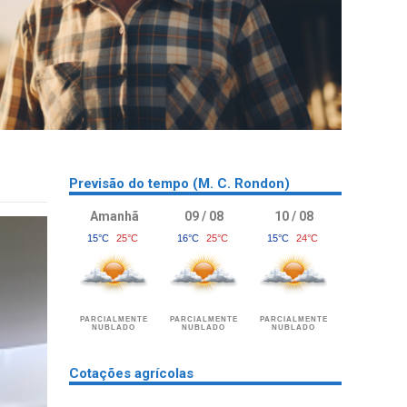
Previsão do tempo (M. C. Rondon)
Amanhã
09 / 08
10 / 08
15°C
25°C
16°C
25°C
15°C
24°C
PARCIALMENTE
PARCIALMENTE
PARCIALMENTE
NUBLADO
NUBLADO
NUBLADO
Cotações agrícolas