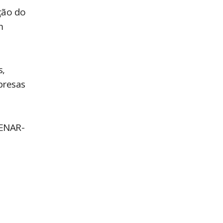
ção do
m
s,
presas
SENAR-