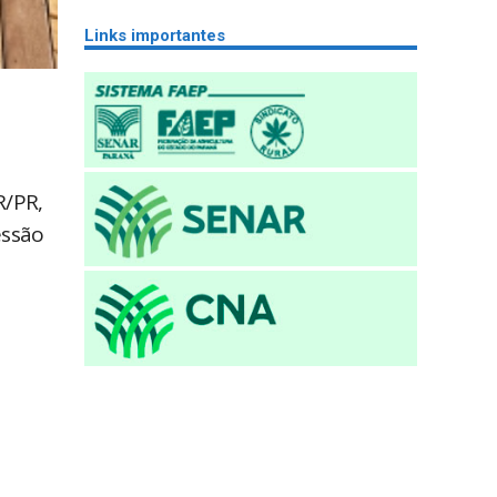
Links importantes
R/PR,
essão