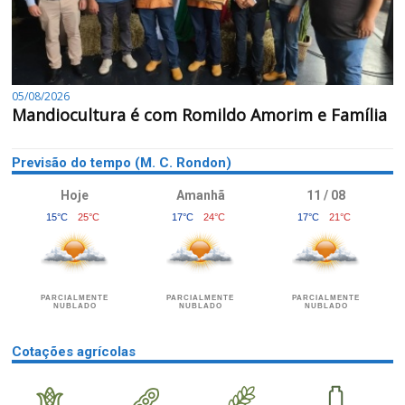
05/08/2026
Mandiocultura é com Romildo Amorim e Família
Previsão do tempo (M. C. Rondon)
Hoje
Amanhã
11 / 08
15°C
25°C
17°C
24°C
17°C
21°C
PARCIALMENTE
PARCIALMENTE
PARCIALMENTE
NUBLADO
NUBLADO
NUBLADO
Cotações agrícolas