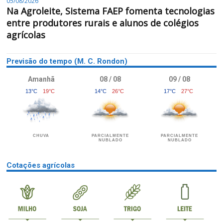
05/08/2026
Na Agroleite, Sistema FAEP fomenta tecnologias
entre produtores rurais e alunos de colégios
agrícolas
Previsão do tempo (M. C. Rondon)
Amanhã
08 / 08
09 / 08
13°C
19°C
14°C
26°C
17°C
27°C
CHUVA
PARCIALMENTE
PARCIALMENTE
NUBLADO
NUBLADO
Cotações agrícolas