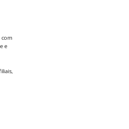
l com
te e
liais,