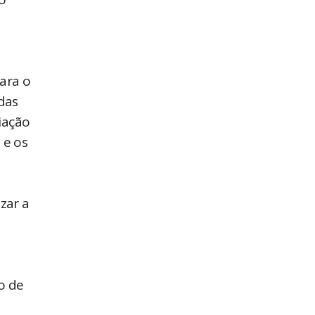
s
ara o
das
iação
 e os
zar a
o de