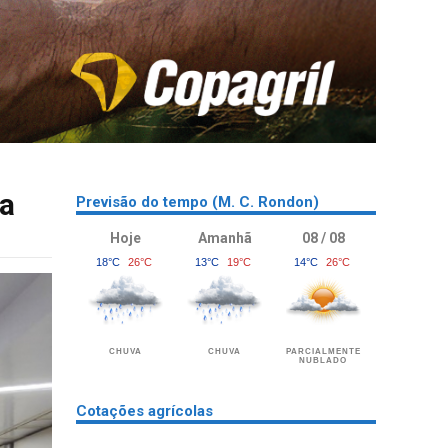
ia
Previsão do tempo (M. C. Rondon)
Hoje
Amanhã
08 / 08
18°C
26°C
13°C
19°C
14°C
26°C
CHUVA
CHUVA
PARCIALMENTE
NUBLADO
Cotações agrícolas