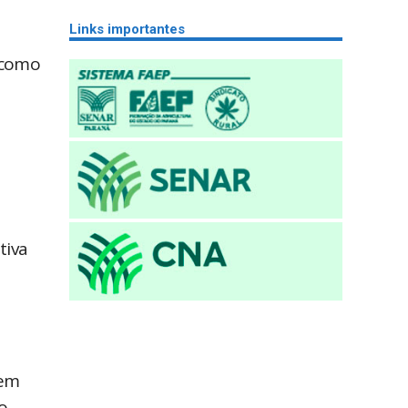
Links importantes
 como
tiva
 em
o