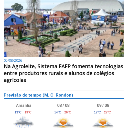
05/08/2026
Na Agroleite, Sistema FAEP fomenta tecnologias
entre produtores rurais e alunos de colégios
agrícolas
Previsão do tempo (M. C. Rondon)
Amanhã
08 / 08
09 / 08
13°C
19°C
14°C
26°C
17°C
27°C