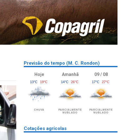
Previsão do tempo (M. C. Rondon)
Hoje
Amanhã
09 / 08
13°C
19°C
14°C
26°C
17°C
27°C
CHUVA
PARCIALMENTE
PARCIALMENTE
NUBLADO
NUBLADO
Cotações agrícolas