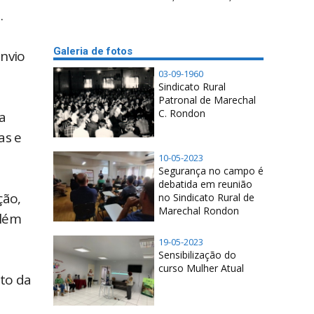
á.
Galeria de fotos
envio
03-09-1960
Sindicato Rural
Patronal de Marechal
C. Rondon
a
as e
10-05-2023
Segurança no campo é
debatida em reunião
ção,
no Sindicato Rural de
Marechal Rondon
além
19-05-2023
Sensibilização do
curso Mulher Atual
nto da