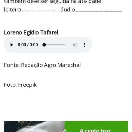
também deve ser seguida na atividade
leiteira.......................................áudio...............................................
Loreno Egídio Tafarel
Fonte: Redação Agro Marechal
Foto: Freepik