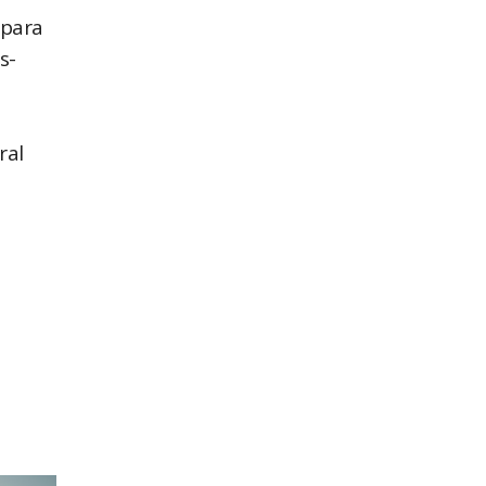
 para
s-
ral