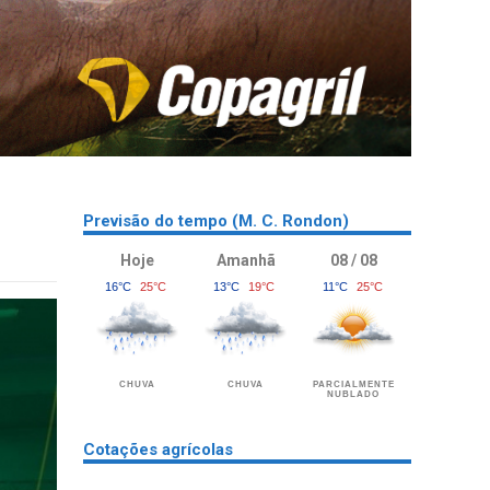
Previsão do tempo (M. C. Rondon)
Hoje
Amanhã
08 / 08
16°C
25°C
13°C
19°C
11°C
25°C
CHUVA
CHUVA
PARCIALMENTE
NUBLADO
Cotações agrícolas