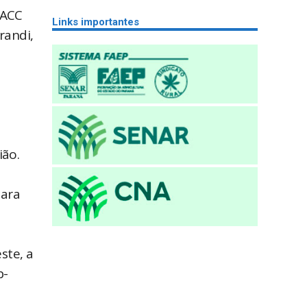
AACC
Links importantes
randi,
ião.
para
ste, a
b-