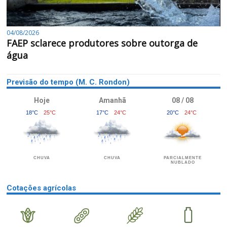
04/08/2026
FAEP sclarece produtores sobre outorga de
água
Previsão do tempo (M. C. Rondon)
Hoje
Amanhã
08 / 08
18°C
25°C
17°C
24°C
20°C
24°C
CHUVA
CHUVA
PARCIALMENTE
NUBLADO
Cotações agrícolas