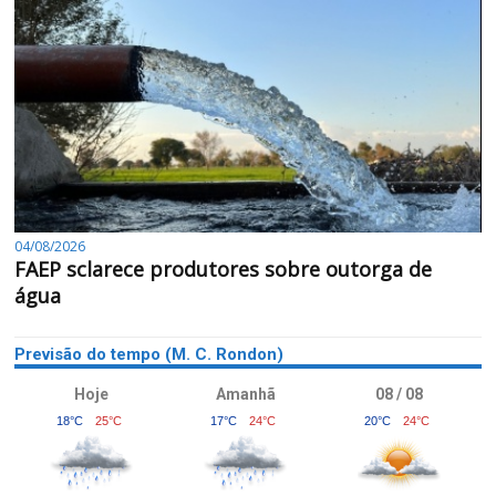
04/08/2026
FAEP sclarece produtores sobre outorga de
água
Previsão do tempo (M. C. Rondon)
Hoje
Amanhã
08 / 08
18°C
25°C
17°C
24°C
20°C
24°C