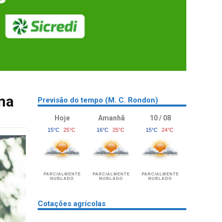
ma
Previsão do tempo (M. C. Rondon)
Hoje
Amanhã
10 / 08
15°C
25°C
16°C
25°C
15°C
24°C
PARCIALMENTE
PARCIALMENTE
PARCIALMENTE
NUBLADO
NUBLADO
NUBLADO
Cotações agrícolas