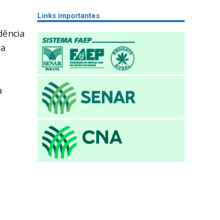
Links importantes
dência
da
a