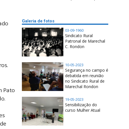
Galeria de fotos
rado
03-09-1960
Sindicato Rural
Patronal de Marechal
C. Rondon
ros.
10-05-2023
Segurança no campo é
debatida em reunião
no Sindicato Rural de
Marechal Rondon
m Pato
edo.
19-05-2023
Sensibilização do
curso Mulher Atual
es
 de